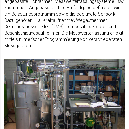
angepasste Prüfrahmen, Messwerterfassungssysteme usw.
zusammen. Angepasst an Ihre Prüfaufgabe definieren wir
ein Belastungsprogramm sowie die geeignete Sensorik.
Dazu gehören u. a. Kraftaufnehmer, Wegaufnehmer,
Dehnungsmessstreifen (DMS), Temperatursensoren und
Beschleunigungsaufnehmer. Die Messwerterfassung erfolgt
mittels numerischer Programmierung von verschiedensten
Messgeräten.